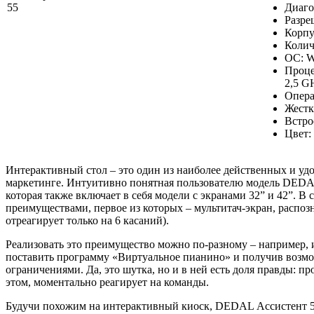
Диаго
Разре
Корпу
Колич
ОС: W
Процес
2,5 G
Опера
Жестк
Встро
Цвет:
Интерактивный стол – это один из наиболее действенных и у
маркетинге. Интуитивно понятная пользователю модель DEDAL 
которая также включает в себя модели с экранами 32” и 42”. 
преимуществами, первое из которых – мультитач-экран, расп
отреагирует только на 6 касаний).
Реализовать это преимущество можно по-разному – например, и
поставить программу «Виртуальное пианино» и получив возмож
ограничениями. Да, это шутка, но и в ней есть доля правды: п
этом, моментально реагирует на команды.
Будучи похожим на интерактивный киоск, DEDAL Ассистент 55 